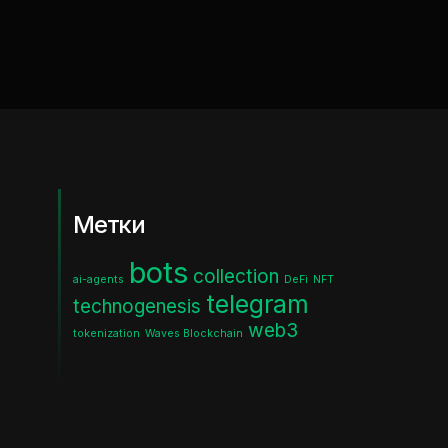
Метки
bots
collection
ai-agents
DeFi
NFT
telegram
technogenesis
web3
tokenization
Waves Blockchain