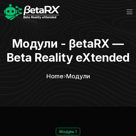
Модули - βetaRX —
Beta Reality eXtended
Home
Модули
Модуль 1